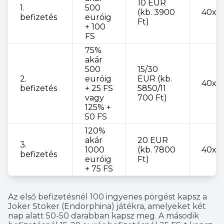
10 EUR
1.
500
(kb. 3900
40x 
befizetés
euróig
Ft)
+ 100
FS
75%
akár
500
15/30
2.
euróig
EUR (kb.
40x 
befizetés
+ 25 FS
5850/11
vagy
700 Ft)
125% +
50 FS
120%
akár
20 EUR
3.
1000
(kb. 7800
40x 
befizetés
euróig
Ft)
+ 75 FS
Az első befizetésnél 100 ingyenes pörgést kapsz a
Joker Stoker (Endorphina) játékra, amelyeket két
nap alatt 50-50 darabban kapsz meg. A második