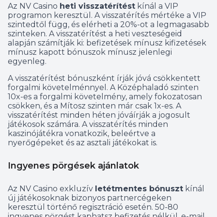
Az NV Casino
heti visszatérítést
kínál a VIP
programon keresztül. A visszatérítés mértéke a VIP
szintedtől függ, és elérheti a 20%-ot a legmagasabb
szinteken. A visszatérítést a heti veszteségeid
alapján számítják ki: befizetések mínusz kifizetések
mínusz kapott bónuszok mínusz jelenlegi
egyenleg.
A visszatérítést bónuszként írják jóvá csökkentett
forgalmi követelménnyel. A Középhaladó szinten
10x-es a forgalmi követelmény, amely fokozatosan
csökken, és a Mítosz szinten már csak 1x-es. A
visszatérítést minden héten jóváírják a jogosult
játékosok számára. A visszatérítés minden
kaszinójátékra vonatkozik, beleértve a
nyerőgépeket és az asztali játékokat is.
Ingyenes pörgések ajánlatok
Az NV Casino exkluzív
letétmentes bónuszt
kínál
új játékosoknak bizonyos partnercégeken
keresztül történő regisztráció esetén. 50-80
ingyenes pörgést kaphatsz befizetés nélkül, e-mail