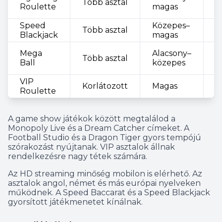
Több asztal
s
Roulette
magas
5
Speed
Közepes–
G
Több asztal
Blackjack
magas
j
B
Mega
Alacsony–
Több asztal
s
Ball
közepes
s
VIP
E
Korlátozott
Magas
Roulette
a
A game show játékok között megtalálod a
Monopoly Live és a Dream Catcher címeket. A
Football Studio és a Dragon Tiger gyors tempójú
szórakozást nyújtanak. VIP asztalok állnak
rendelkezésre nagy tétek számára.
Az HD streaming minőség mobilon is elérhető. Az
asztalok angol, német és más európai nyelveken
működnek. A Speed Baccarat és a Speed Blackjack
gyorsított játékmenetet kínálnak.