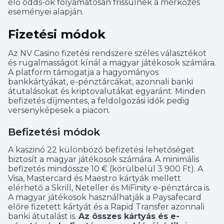
élő odds-ok folyamatosan frissülnek a mérkőzés
eseményei alapján.
Fizetési módok
Az NV Casino fizetési rendszere széles választékot
és rugalmasságot kínál a magyar játékosok számára.
A platform támogatja a hagyományos
bankkártyákat, e-pénztárcákat, azonnali banki
átutalásokat és kriptovalutákat egyaránt. Minden
befizetés díjmentes, a feldolgozási idők pedig
versenyképesek a piacon.
Befizetési módok
A kaszinó 22 különböző befizetési lehetőséget
biztosít a magyar játékosok számára. A minimális
befizetés mindössze 10 € (körülbelül 3 900 Ft). A
Visa, Mastercard és Maestro kártyák mellett
elérhető a Skrill, Neteller és MiFinity e-pénztárca is.
A magyar játékosok használhatják a Paysafecard
előre fizetett kártyát és a Rapid Transfer azonnali
banki átutalást is.
Az összes kártyás és e-