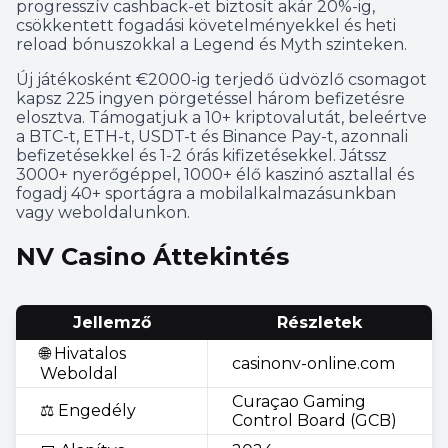
progresszív cashback-et biztosít akár 20%-ig,
csökkentett fogadási követelményekkel és heti
reload bónuszokkal a Legend és Myth szinteken.
Új játékosként €2000-ig terjedő üdvözlő csomagot
kapsz 225 ingyen pörgetéssel három befizetésre
elosztva. Támogatjuk a 10+ kriptovalutát, beleértve
a BTC-t, ETH-t, USDT-t és Binance Pay-t, azonnali
befizetésekkel és 1-2 órás kifizetésekkel. Játssz
3000+ nyerőgéppel, 1000+ élő kaszinó asztallal és
fogadj 40+ sportágra a mobilalkalmazásunkban
vagy weboldalunkon.
NV Casino Áttekintés
Jellemző
Részletek
🌐 Hivatalos
casinonv-online.com
Weboldal
Curaçao Gaming
⚖️ Engedély
Control Board (GCB)