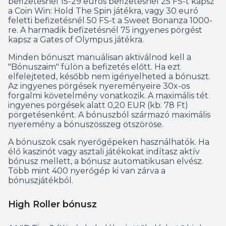
befizetésnél 15-29 eurós befizetésnél 25 FS-t kapsz
a Coin Win: Hold The Spin játékra, vagy 30 euró
feletti befizetésnél 50 FS-t a Sweet Bonanza 1000-
re. A harmadik befizetésnél 75 ingyenes pörgést
kapsz a Gates of Olympus játékra.
Minden bónuszt manuálisan aktiválnod kell a
"Bónuszaim" fülön a befizetés előtt. Ha ezt
elfelejteted, később nem igényelheted a bónuszt.
Az ingyenes pörgések nyereményeire 30x-os
forgalmi követelmény vonatkozik. A maximális tét
ingyenes pörgések alatt 0,20 EUR (kb. 78 Ft)
pörgetésenként. A bónuszból származó maximális
nyeremény a bónuszösszeg ötszöröse.
A bónuszok csak nyerőgépeken használhatók. Ha
élő kaszinót vagy asztali játékokat indítasz aktív
bónusz mellett, a bónusz automatikusan elvész.
Több mint 400 nyerőgép ki van zárva a
bónuszjátékból.
High Roller bónusz