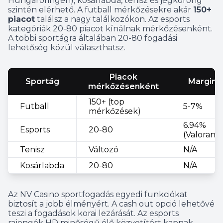
Hungaroringen), kosárlabda, tenisz és jégkorong
szintén elérhető. A futball mérkőzésekre akár
150+
piacot
találsz a nagy találkozókon. Az esports
kategóriák 20-80 piacot kínálnak mérkőzésenként.
A többi sportágra általában 20-80 fogadási
lehetőség közül választhatsz.
Piacok
Sportág
Margin
mérkőzésenként
150+ (top
Futball
5-7%
mérkőzések)
6.94%
Esports
20-80
(Valorant)
Tenisz
Változó
N/A
Kosárlabda
20-80
N/A
Az NV Casino sportfogadás egyedi funkciókat
biztosít a jobb élményért. A cash out opció lehetővé
teszi a fogadások korai lezárását. Az esports
rajongók HD minőségű élő közvetítést kapnak