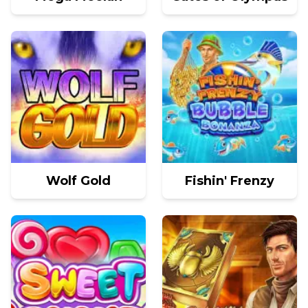
Wolf Gold
Fishin' Frenzy