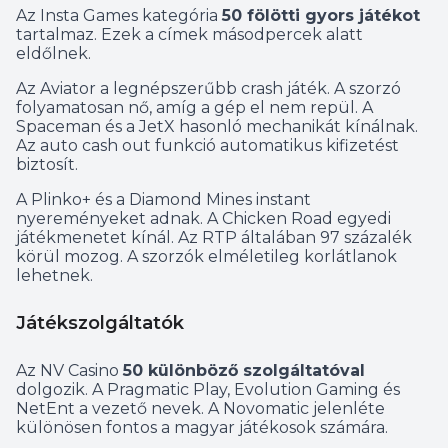
Az Insta Games kategória
50 fölötti gyors játékot
tartalmaz. Ezek a címek másodpercek alatt
eldőlnek.
Az Aviator a legnépszerűbb crash játék. A szorzó
folyamatosan nő, amíg a gép el nem repül. A
Spaceman és a JetX hasonló mechanikát kínálnak.
Az auto cash out funkció automatikus kifizetést
biztosít.
A Plinko+ és a Diamond Mines instant
nyereményeket adnak. A Chicken Road egyedi
játékmenetet kínál. Az RTP általában 97 százalék
körül mozog. A szorzók elméletileg korlátlanok
lehetnek.
Játékszolgáltatók
Az NV Casino
50 különböző szolgáltatóval
dolgozik. A Pragmatic Play, Evolution Gaming és
NetEnt a vezető nevek. A Novomatic jelenléte
különösen fontos a magyar játékosok számára.