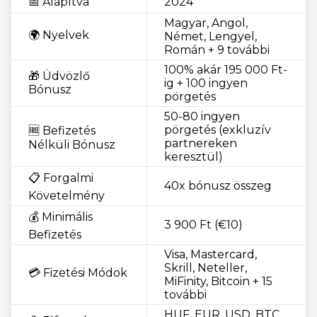
📅 Alapítva
2024
Magyar, Angol,
🌍 Nyelvek
Német, Lengyel,
Román + 9 további
100% akár 195 000 Ft-
🎁 Üdvözlő
ig + 100 ingyen
Bónusz
pörgetés
50-80 ingyen
pörgetés (exkluzív
🆓 Befizetés
partnereken
Nélküli Bónusz
keresztül)
📋 Forgalmi
40x bónusz összeg
Követelmény
💰 Minimális
3 900 Ft (€10)
Befizetés
Visa, Mastercard,
Skrill, Neteller,
💳 Fizetési Módok
MiFinity, Bitcoin + 15
további
HUF, EUR, USD, BTC,