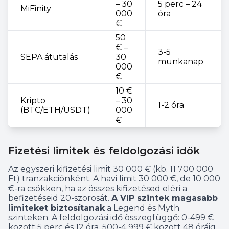
– 30
5 perc – 24
MiFinity
000
óra
€
50
€ –
3-5
SEPA átutalás
30
munkanap
000
€
10 €
Kripto
– 30
1-2 óra
(BTC/ETH/USDT)
000
€
Fizetési limitek és feldolgozási idők
Az egyszeri kifizetési limit 30 000 € (kb. 11 700 000
Ft) tranzakciónként. A havi limit 30 000 €, de 10 000
€-ra csökken, ha az összes kifizetésed eléri a
befizetéseid 20-szorosát.
A VIP szintek magasabb
limiteket biztosítanak
a Legend és Myth
szinteken. A feldolgozási idő összegfüggő: 0-499 €
között 5 perc és 12 óra, 500-4 999 € között 48 óráig,