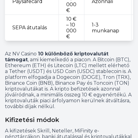
Paysafecard
Azonnali
000
€
10 €
– 10
1-3
SEPA átutalás
000
munkanap
€
Az NV Casino
10 különböző kriptovalutát
támogat
, ami kiemelkedő a piacon. A Bitcoin (BTC),
Ethereum (ETH) és Litecoin (LTC) mellett elérhető
a Tether (USDT) és USD Coin (USDC) stablecoin is. A
platform elfogadja a Dogecoin (DOGE), Tron (TRX),
Binance Coin (BNB), Binance Pay és Toncoin (TON)
kriptovalutákat is. A kripto befizetések azonnal
jóváíródnak, a minimális összeg 10 € egyenértékű. A
kriptovaluták piaci árfolyamon kerülnek átváltásra,
további díjak nélkül.
Kifizetési módok
A kifizetések Skrill, Neteller, MiFinity e-
pénztárcákon, banki átutalással és kriptovalutákkal